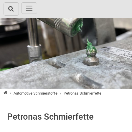
Direkt zur Hauptnavigation springen
Direkt zum Inhalt springen
root
Automotive Schmierstoffe
Petronas Schmierfette
Petronas Schmierfette