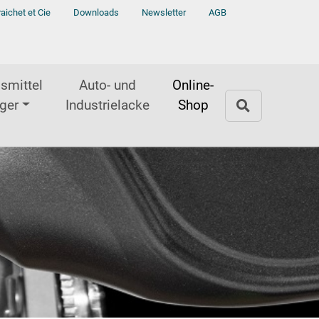
raichet et Cie
Downloads
Newsletter
AGB
smittel
Auto- und
Online-
ger
Industrielacke
Shop