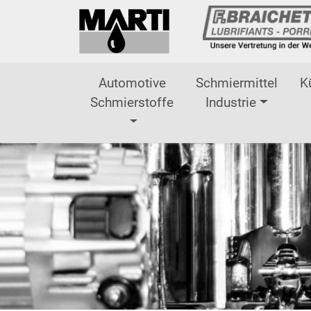
Direkt zur Hauptnavigation springen
Direkt zum Inhalt springen
Automotive
Schmiermittel
K
Schmierstoffe
Industrie