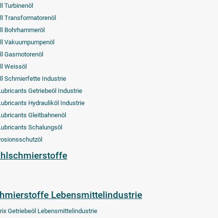
ll Turbinenöl
ll Transformatorenöl
ll Bohrhammeröl
ll Vakuumpumpenöl
ll Gasmotorenöl
ll Weissöl
ll Schmierfette Industrie
Lubricants Getriebeöl Industrie
Lubricants Hydrauliköl Industrie
Lubricants Gleitbahnenöl
Lubricants Schalungsöl
rosionsschutzöl
hlschmierstoffe
hmierstoffe Lebensmittelindustrie
rix Getriebeöl Lebensmittelindustrie