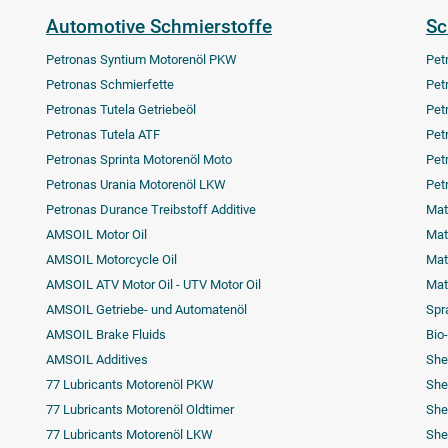
Automotive Schmierstoffe
Sc
Petronas Syntium Motorenöl PKW
Pet
Petronas Schmierfette
Pet
Petronas Tutela Getriebeöl
Pet
Petronas Tutela ATF
Pet
Petronas Sprinta Motorenöl Moto
Pet
Petronas Urania Motorenöl LKW
Pet
Petronas Durance Treibstoff Additive
Mat
AMSOIL Motor Oil
Matr
AMSOIL Motorcycle Oil
Mat
AMSOIL ATV Motor Oil - UTV Motor Oil
Mat
AMSOIL Getriebe- und Automatenöl
Spr
AMSOIL Brake Fluids
Bio
AMSOIL Additives
Shel
77 Lubricants Motorenöl PKW
Shel
77 Lubricants Motorenöl Oldtimer
She
77 Lubricants Motorenöl LKW
She