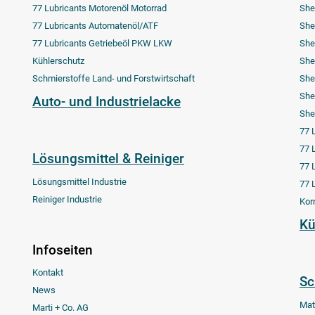
77 Lubricants Motorenöl Motorrad
She
77 Lubricants Automatenöl/ATF
She
77 Lubricants Getriebeöl PKW LKW
She
Kühlerschutz
She
Schmierstoffe Land- und Forstwirtschaft
She
She
Auto- und Industrielacke
She
77 
77 
Lösungsmittel & Reiniger
77 
Lösungsmittel Industrie
77 
Reiniger Industrie
Kor
Kü
Infoseiten
Kontakt
Sc
News
Mat
Marti + Co. AG