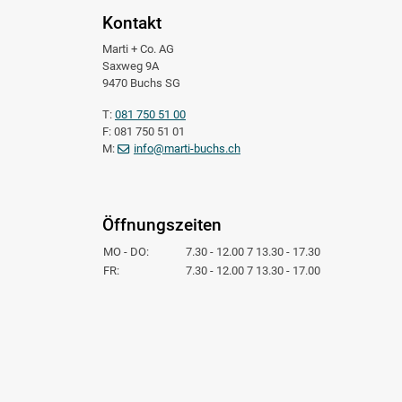
Kontakt
Marti + Co. AG
Saxweg 9A
9470 Buchs SG
T:
081 750 51 00
F: 081 750 51 01
M:
info@marti-buchs.ch
Öffnungszeiten
MO - DO:
7.30 - 12.00 7 13.30 - 17.30
FR:
7.30 - 12.00 7 13.30 - 17.00