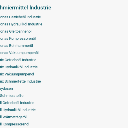
hmiermittel Industrie
ronas Getriebeöl Industrie
ronas Hydrauliköl Industrie
ronas Gleitbahnenöl
ronas Kompressorenöl
ronas Bohrhammeröl
ronas Vakuumpumpenöl
rix Getriebeöl Industrie
ix Hydrauliköl Industrie
rix Vakuumpumpenöl
rix Schmierfette Industrie
aydosen
-Schmierstoffe
l Getriebeöl Industrie
l Hydrauliköl Industrie
ll Wärmeträgeröl
ll Kompressorenöl