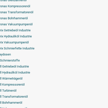
ronas Gleitbahnenöl
ronas Kompressorenöl
ronas Transformatorenöl
ronas Bohrhammeröl
ronas Vakuumpumpenöl
rix Getriebeöl Industrie
ix Hydrauliköl Industrie
rix Vakuumpumpenöl
rix Schmierfette Industrie
aydosen
-Schmierstoffe
l Getriebeöl Industrie
l Hydrauliköl Industrie
ll Wärmeträgeröl
ll Kompressorenöl
ll Turbinenöl
ll Transformatorenöl
ll Bohrhammeröl