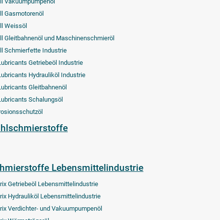
ll Vakuumpumpenöl
ll Gasmotorenöl
ll Weissöl
ll Gleitbahnenöl und Maschinenschmieröl
ll Schmierfette Industrie
Lubricants Getriebeöl Industrie
Lubricants Hydrauliköl Industrie
Lubricants Gleitbahnenöl
Lubricants Schalungsöl
rosionsschutzöl
hlschmierstoffe
hmierstoffe Lebensmittelindustrie
rix Getriebeöl Lebensmittelindustrie
rix Hydrauliköl Lebensmittelindustrie
rix Verdichter- und Vakuumpumpenöl