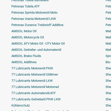
Petronas Tutela Getriebeöl
Pet
Petronas Tutela ATF
Pet
Petronas Sprinta Motorenöl Moto
Pet
Petronas Urania Motorenöl LKW
Pet
Petronas Durance Treibstoff Additive
Pet
AMSOIL Motor Oil
Mat
AMSOIL Motorcycle Oil
Matr
AMSOIL ATV Motor Oil - UTV Motor Oil
Mat
AMSOIL Getriebe- und Automatenöl
Mat
AMSOIL Brake Fluids
Spr
AMSOIL Additives
Bio
77 Lubricants Motorenöl PKW
Shel
77 Lubricants Motorenöl Oldtimer
Shel
77 Lubricants Motorenöl LKW
She
77 Lubricants Motorenöl Motorrad
She
77 Lubricants Automatenöl/ATF
She
77 Lubricants Getriebeöl PKW LKW
She
Kühlerschutz
She