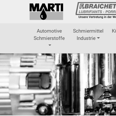
Direkt zur Hauptnavigation springen
Direkt zum Inhalt springen
Automotive
Schmiermittel
K
Schmierstoffe
Industrie