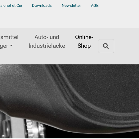
raichet et Cie
Downloads
Newsletter
AGB
smittel
Auto- und
Online-
ger
Industrielacke
Shop