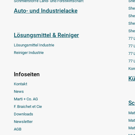
Schmierstoffe Land- und Forstwirtschaft
She
She
Auto- und Industrielacke
She
She
She
Lösungsmittel & Reiniger
77 
Lösungsmittel Industrie
77 
Reiniger Industrie
77 
77 
Kor
Infoseiten
Kü
Kontakt
News
Marti + Co. AG
Sc
F. Braichet et Cie
Mat
Downloads
Mat
Newsletter
Mat
AGB