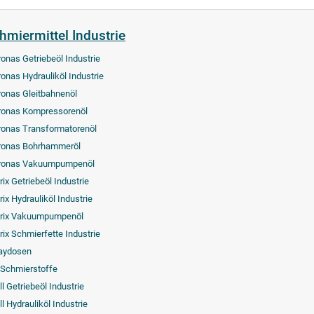
hmiermittel Industrie
ronas Getriebeöl Industrie
ronas Hydrauliköl Industrie
ronas Gleitbahnenöl
ronas Kompressorenöl
ronas Transformatorenöl
ronas Bohrhammeröl
ronas Vakuumpumpenöl
rix Getriebeöl Industrie
ix Hydrauliköl Industrie
rix Vakuumpumpenöl
rix Schmierfette Industrie
aydosen
-Schmierstoffe
l Getriebeöl Industrie
l Hydrauliköl Industrie