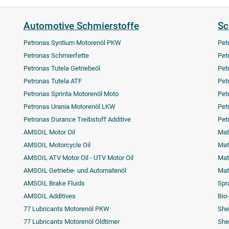
Automotive Schmierstoffe
Sc
Petronas Syntium Motorenöl PKW
Pet
Petronas Schmierfette
Pet
Petronas Tutela Getriebeöl
Pet
Petronas Tutela ATF
Pet
Petronas Sprinta Motorenöl Moto
Pet
Petronas Urania Motorenöl LKW
Pet
Petronas Durance Treibstoff Additive
Pet
AMSOIL Motor Oil
Mat
AMSOIL Motorcycle Oil
Matr
AMSOIL ATV Motor Oil - UTV Motor Oil
Mat
AMSOIL Getriebe- und Automatenöl
Mat
AMSOIL Brake Fluids
Spr
AMSOIL Additives
Bio
77 Lubricants Motorenöl PKW
Shel
77 Lubricants Motorenöl Oldtimer
Shel