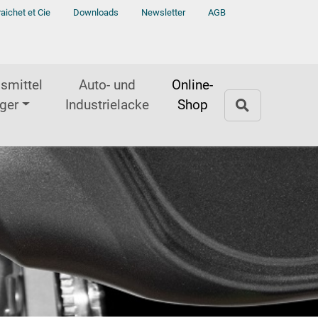
raichet et Cie
Downloads
Newsletter
AGB
smittel
Auto- und
Online-
ger
Industrielacke
Shop