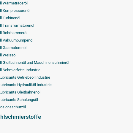
ll Wärmeträgeröl
ll Kompressorenöl
ll Turbinenöl
ll Transformatorenöl
ll Bohrhammeröl
ll Vakuumpumpenöl
ll Gasmotorenöl
ll Weissöl
ll Gleitbahnenöl und Maschinenschmieröl
ll Schmierfette Industrie
Lubricants Getriebeöl Industrie
Lubricants Hydrauliköl Industrie
Lubricants Gleitbahnenöl
Lubricants Schalungsöl
rosionsschutzöl
hlschmierstoffe