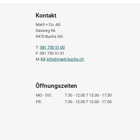
Kontakt
Marti + Co. AG
Saxweg 9A
9470 Buchs SG
T:
081 750 51 00
F: 081 750 51 01
M:
info@marti-buchs.ch
Öffnungszeiten
MO - DO:
7.30 - 12.00 7 13.30 - 17.30
FR:
7.30 - 12.00 7 13.30 - 17.00