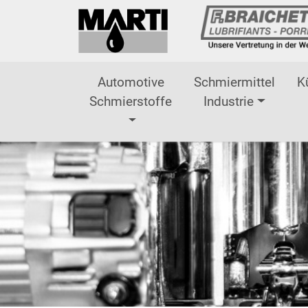
Direkt zur Hauptnavigation springen
Direkt zum Inhalt springen
Automotive
Schmiermittel
K
Schmierstoffe
Industrie