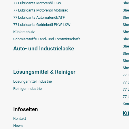
77 Lubricants Motorenöl LKW
She
77 Lubricants Motorenöl Motorrad
She
77 Lubricants Automatenöl/ATF
She
77 Lubricants Getriebeöl PKW LKW
She
Kühlerschutz
She
Schmierstoffe Land- und Forstwirtschaft
She
She
Auto- und Industrielacke
She
She
She
Lösungsmittel & Reiniger
77 
Lösungsmittel Industrie
77 
Reiniger Industrie
77 
77 
Kor
Infoseiten
Kü
Kontakt
News