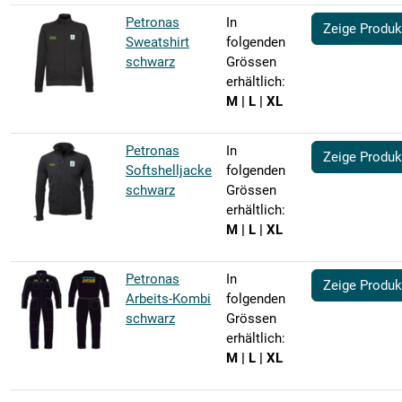
Petronas
In
Zeige Produk
Sweatshirt
folgenden
schwarz
Grössen
erhältlich:
M | L | XL
Petronas
In
Zeige Produk
Softshelljacke
folgenden
schwarz
Grössen
erhältlich:
M | L | XL
Petronas
In
Zeige Produk
Arbeits-Kombi
folgenden
schwarz
Grössen
erhältlich:
M | L | XL