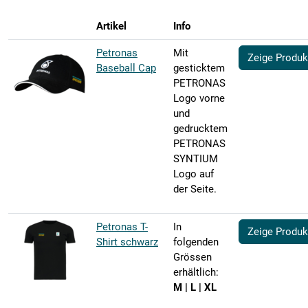
Artikel
Info
Petronas
Mit
Zeige Produk
Baseball Cap
gesticktem
PETRONAS
Logo vorne
und
gedrucktem
PETRONAS
SYNTIUM
Logo auf
der Seite.
Petronas T-
In
Zeige Produk
Shirt schwarz
folgenden
Grössen
erhältlich:
M | L | XL